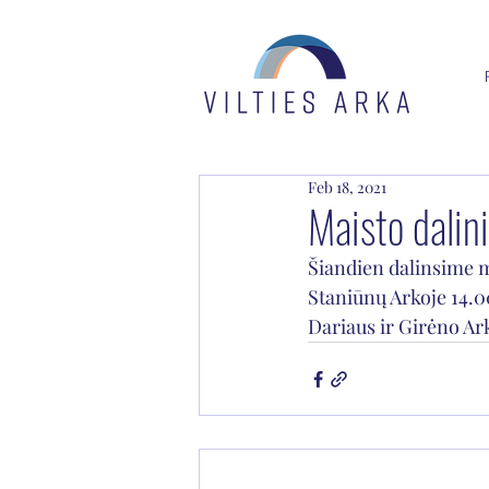
Feb 18, 2021
Maisto dali
Šiandien dalinsime m
Staniūnų Arkoje 14.00
Dariaus ir Girėno Ark