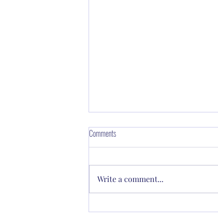
Comments
Write a comment...
Vaikų dienos centrų konferencija “Vaikų