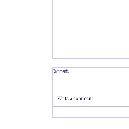
Comments
Write a comment...
Vaikų dienos centrų konferencija “Vaikų
dienos centras šiandien: iššūkiai,