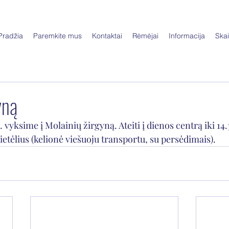
Pradžia
Paremkite mus
Kontaktai
Rėmėjai
Informacija
Skai
yną
. vyksime į Molainių žirgyną. Ateiti į dienos centrą iki 14.
ietėlius (kelionė viešuoju transportu, su persėdimais).